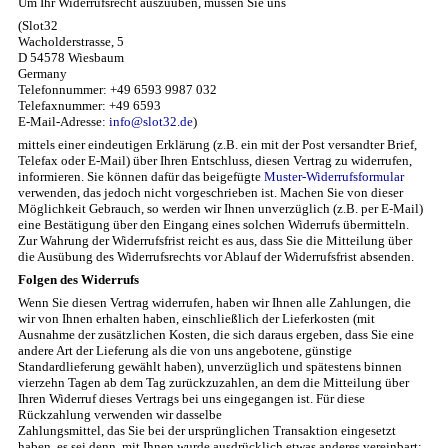
Um Ihr Widerrufsrecht auszuüben, müssen Sie uns
(Slot32
Wacholderstrasse, 5
D 54578 Wiesbaum
Germany
Telefonnummer: +49 6593 9987 032
Telefaxnummer: +49 6593
E-Mail-Adresse:
info@slot32.de
)
mittels einer eindeutigen Erklärung (z.B. ein mit der Post versandter Brief,
Telefax oder E-Mail) über Ihren Entschluss, diesen Vertrag zu widerrufen,
informieren. Sie können dafür das beigefügte
Muster-Widerrufsformular
verwenden, das jedoch nicht vorgeschrieben ist. Machen Sie von dieser
Möglichkeit Gebrauch, so werden wir Ihnen unverzüglich (z.B. per E-Mail)
eine Bestätigung über den Eingang eines solchen Widerrufs übermitteln.
Zur Wahrung der Widerrufsfrist reicht es aus, dass Sie die Mitteilung über
die Ausübung des Widerrufsrechts vor Ablauf der Widerrufsfrist absenden.
Folgen des Widerrufs
Wenn Sie diesen Vertrag widerrufen, haben wir Ihnen alle Zahlungen, die
wir von Ihnen erhalten haben, einschließlich der Lieferkosten (mit
Ausnahme der zusätzlichen Kosten, die sich daraus ergeben, dass Sie eine
andere Art der Lieferung als die von uns angebotene, günstige
Standardlieferung gewählt haben), unverzüglich und spätestens binnen
vierzehn Tagen ab dem Tag zurückzuzahlen, an dem die Mitteilung über
Ihren Widerruf dieses Vertrags bei uns eingegangen ist. Für diese
Rückzahlung verwenden wir dasselbe
Zahlungsmittel, das Sie bei der ursprünglichen Transaktion eingesetzt
haben, es sei denn, mit Ihnen wurde ausdrücklich etwas anderes vereinbart;