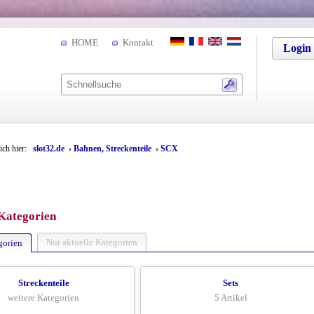
HOME
Kontakt
Login
sich hier:
slot32.de
›
Bahnen, Streckenteile
›
SCX
Kategorien
Nur aktuelle Kategorien
gorien
Streckenteile
Sets
weitere Kategorien
5 Artikel