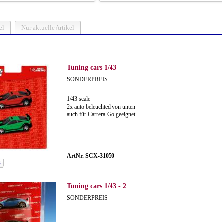
el
Nur aktuelle Artikel
Tuning cars 1/43
SONDERPREIS
1/43 scale
2x auto beleuchted von unten
auch für Carrera-Go geeignet
ArtNr. SCX-31050
Tuning cars 1/43 - 2
SONDERPREIS