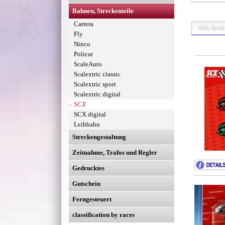
Bahnen, Streckenteile
Carrera
Alle Artik
Fly
Ninco
Policar
ScaleAuto
Scalextric classic
Scalextric sport
Scalextric digital
SCX
SCX digital
Leihbahn
Streckengestaltung
Zeitnahme, Trafos und Regler
Gedrucktes
Gutschein
Ferngesteuert
classification by races