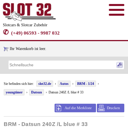
Slotcars & Slotcar Zubehör
✆
(+49) 06593 - 9987 032
Ihr Warenkorb ist leer.
Sie befinden sich hier:
slot32.de
›
Autos
›
BRM - 1/24
›
youngtimer
›
Datsun
› Datsun 240Z /L blue # 33
Auf die Merkliste
Drucken
BRM - Datsun 240Z /L blue # 33