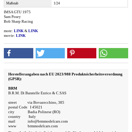
Maßstab
1/24
IMSA GTU 1975
Sam Posey
Bob Sharp Racing
more:
LINK
&
LINK
movie:
LINK
Herstellerangaben nach EU 2023/988 Produktsicherheitsverordnung
(GPSR):
BRM
B.R.M. Di Baratelle Enrico & C.SAS
street via Bovazecchino, 385
postal Code I 45021
city Badia Polinese (RO)
country Italy
mail info@brmmodelcars.com
www brmmodelcars.com