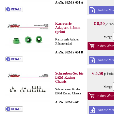
ArtNr. BRM S-604-A
Auf die Mer
€ 8,50
Karroserie
je Pac
Adapter, 3,5mm
(grün)
Menge
Karrosserie Adapter
3,5mm (grün)
ArtNr. BRM S-604-B
Auf die Mer
€ 5,50
Schrauben-Set für
je Pack
BRM Racing
Chassis
Menge
Schraubenset für das
BRM Racing Chassis
ArtNr. BRM S-611
Auf die Mer