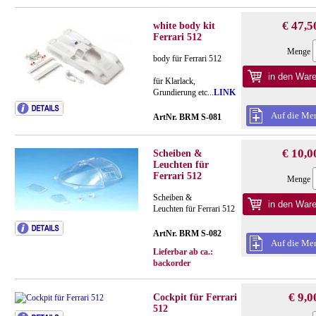
€ 47,5
white body kit
Ferrari 512
Menge
body für Ferrari 512
für Klarlack,
Grundierung etc...
LINK
Auf die Mer
ArtNr. BRM S-081
€ 10,0
Scheiben &
Leuchten für
Ferrari 512
Menge
Scheiben &
Leuchten für Ferrari 512
ArtNr. BRM S-082
Auf die Mer
Lieferbar ab ca.:
backorder
€ 9,0
Cockpit für Ferrari
512