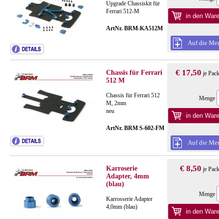
Upgrade Chassiskit für
Ferrari 512-M
ArtNr. BRM-KA512M
Auf die Mer
€ 17,50
Chassis für Ferrari
je Pac
512 M
Chassis für Ferrari 512
Menge
M, 2mm
neu
ArtNr. BRM S-602-FM
Auf die Mer
€ 8,50
Karroserie
je Pac
Adapter, 4mm
(blau)
Menge
Karrosserie Adapter
4,0mm (blau)