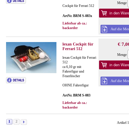
Menge
Cockpit für Ferrari 512
ArtNr. BRM S-083x
Lieferbar ab ca.:
backorder
Auf die Mer
€ 7,0
lexan Cockpit für
Ferrari 512
Menge
lexan Cockpit für Ferrari
512
ca 6,10 gr mit
Fahrerfigur und
Feuerlöscher
Auf die Mer
OHNE Fahrerfigur
ArtNr. BRM S-083
Lieferbar ab ca.:
backorder
1
2
Artikel 