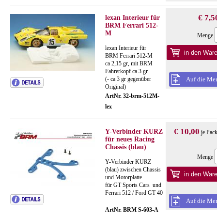
€ 7,5
lexan Interieur für
BRM Ferrari 512-
M
Menge
lexan Interieur für
BRM Ferrari 512-M
ca 2,15 gr, mit BRM
Fahrerkopf ca 3 gr
(- ca 3 gr gegenüber
Auf die Mer
Original)
ArtNr. 32-brm-512M-
lex
€ 10,00
Y-Verbinder KURZ
je Pac
für neues Racing
Chassis (blau)
Menge
Y-Verbinder KURZ
(blau) zwischen Chassis
und Motorplatte
für GT Sports Cars und
Ferrari 512 / Ford GT 40
Auf die Mer
ArtNr. BRM S-603-A