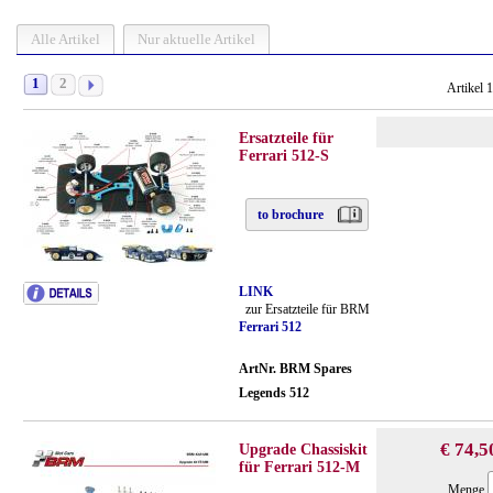
Alle Artikel
Nur aktuelle Artikel
1
2
Artikel 
Ersatzteile für
Ferrari 512-S
to brochure
LINK
zur Ersatzteile für BRM
Ferrari 512
ArtNr. BRM Spares
Legends 512
€ 74,5
Upgrade Chassiskit
für Ferrari 512-M
Menge