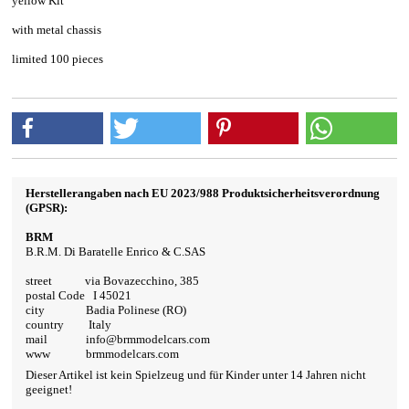
yellow Kit
with metal chassis
limited 100 pieces
Herstellerangaben nach EU 2023/988 Produktsicherheitsverordnung
(GPSR):
BRM
B.R.M. Di Baratelle Enrico & C.SAS
street via Bovazecchino, 385
postal Code I 45021
city Badia Polinese (RO)
country Italy
mail info@brmmodelcars.com
www brmmodelcars.com
Dieser Artikel ist kein Spielzeug und für Kinder unter 14 Jahren nicht
geeignet!