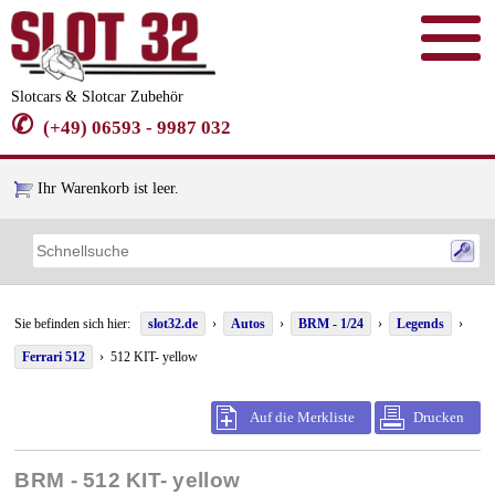
Slotcars & Slotcar Zubehör
✆
(+49) 06593 - 9987 032
Ihr Warenkorb ist leer.
Sie befinden sich hier:
slot32.de
›
Autos
›
BRM - 1/24
›
Legends
›
Ferrari 512
› 512 KIT- yellow
Auf die Merkliste
Drucken
BRM - 512 KIT- yellow