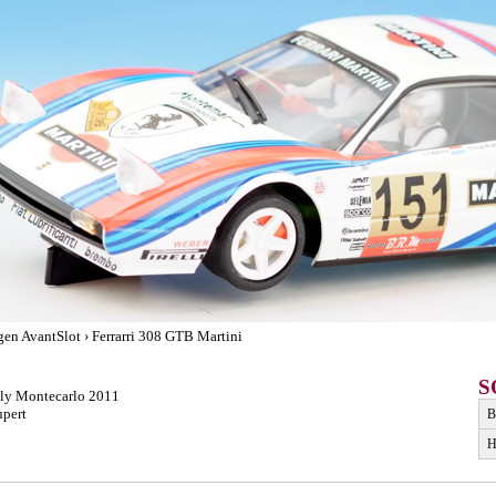
en AvantSlot › Ferrarri 308 GTB Martini
S
ally Montecarlo 2011
upert
B
H