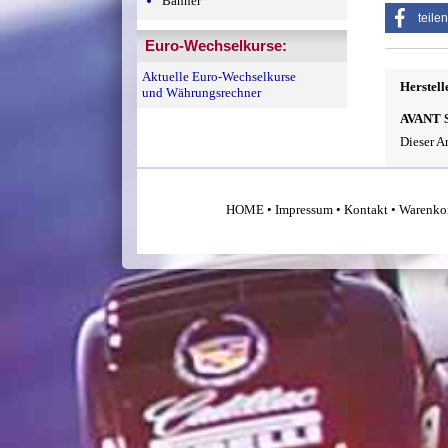
Banner
teile
Euro-Wechselkurse:
Aktuelle Euro-Wechselkurse
Herstel
und Währungsrechner
AVANT 
Dieser A
HOME
•
Impressum
•
Kontakt
•
Warenko