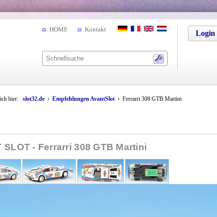
HOME
Kontakt
Login
sich hier:
slot32.de
›
Empfehlungen AvantSlot
› Ferrarri 308 GTB Martini
SLOT - Ferrarri 308 GTB Martini