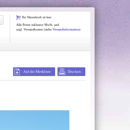
Ihr Warenkorb ist leer.
Alle Preise inklusive MwSt. und
zzgl. Versandkosten (siehe
Versandinformation
)
Auf die Merkliste
Drucken