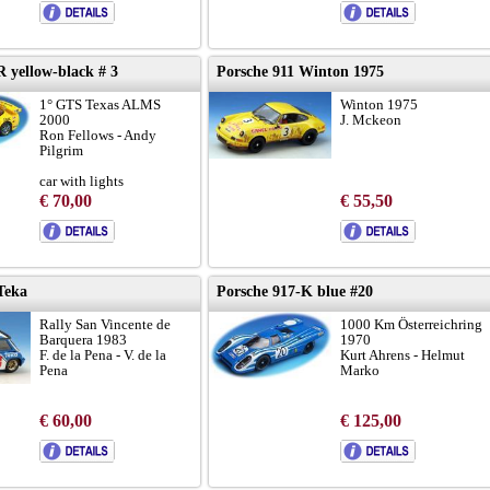
 yellow-black # 3
Porsche 911 Winton 1975
1° GTS Texas ALMS
Winton 1975
2000
J. Mckeon
Ron Fellows - Andy
Pilgrim
car with lights
€ 70,00
€ 55,50
Teka
Porsche 917-K blue #20
Rally San Vincente de
1000 Km Österreichring
Barquera 1983
1970
F. de la Pena - V. de la
Kurt Ahrens - Helmut
Pena
Marko
€ 60,00
€ 125,00