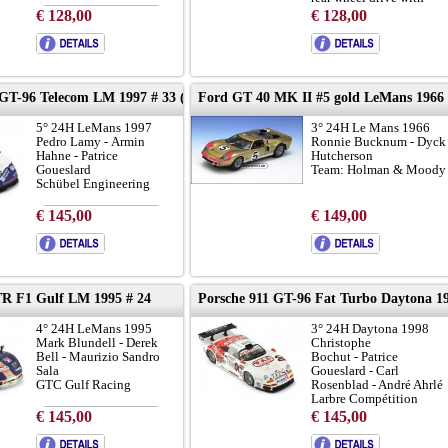
cardan
€ 128,00
€ 128,00
to brochure
to brochure
 GT-96 Telecom LM 1997 # 33 (blue)
Ford GT 40 MK II #5 gold LeMans 1966
5° 24H LeMans 1997
3° 24H Le Mans 1966
Pedro Lamy - Armin
Ronnie Bucknum - Dyck
Hahne - Patrice
Hutcherson
Goueslard
Team: Holman & Moody
Schübel Engineering
€ 145,00
€ 149,00
to brochure
chassis 933-GT1-102:
LINK
R F1 Gulf LM 1995 # 24
Porsche 911 GT-96 Fat Turbo Daytona 19
4° 24H LeMans 1995
3° 24H Daytona 1998
Mark Blundell - Derek
Christophe
Bell - Maurizio Sandro
Bochut - Patrice
Sala
Goueslard - Carl
GTC Gulf Racing
Rosenblad - André Ahrl
Larbre Compétition
€ 145,00
€ 145,00
to brochure
to brochure