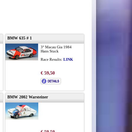
BMW 635 # 1
3° Macau Gia 1984
Hans Stuck
Race Results:
LINK
€ 59,50
BMW 2002 Warsteiner
€ 59,50