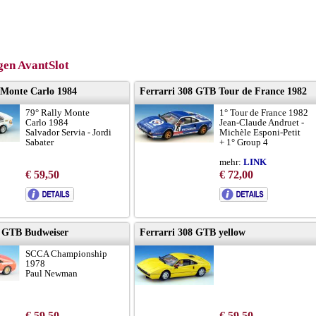
en AvantSlot
Monte Carlo 1984
Ferrarri 308 GTB Tour de France 1982
79° Rally Monte
1° Tour de France 1982
Carlo 1984
Jean-Claude Andruet -
Salvador Servia - Jordi
Michèle Esponi-Petit
Sabater
+ 1° Group 4
mehr:
LINK
€ 59,50
€ 72,00
8 GTB Budweiser
Ferrarri 308 GTB yellow
SCCA Championship
1978
Paul Newman
€ 59,50
€ 59,50