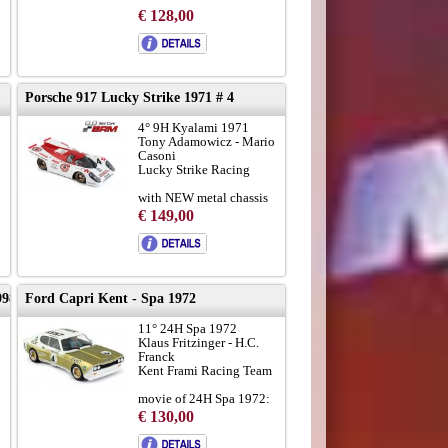
results
LINK
€ 128,00
to brochure
Porsche 917 Lucky Strike 1971 # 4
4° 9H Kyalami 1971
Tony Adamowicz - Mario
Casoni
Lucky Strike Racing
with NEW metal chassis
€ 149,00
to brochure
chassis 917-012
=>021:
LINK
98 # 00
Ford Capri Kent - Spa 1972
11° 24H Spa 1972
Klaus Fritzinger - H.C.
Franck
Kent Frami Racing Team
é
movie of 24H Spa 1972:
LINK
€ 130,00
über Klaus:
LINK
Frami Racing History: