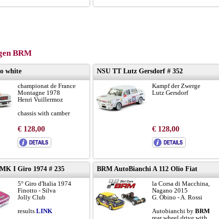
gen BRM
o white
NSU TT Lutz Gersdorf # 352
championat de France
Kampf der Zwerge
Montagne 1978
Lutz Gersdorf
Henri Vuillermoz
chassis with camber
€ 128,00
€ 128,00
 MK I Giro 1974 # 235
BRM AutoBianchi A 112 Olio Fiat
5° Giro d'Italia 1974
la Corsa di Macchina,
Finotto - Silva
Nagano 2015
Jolly Club
G. Obino - A. Rossi
results
LINK
Autobianchi by
BRM
rear wheel drive with