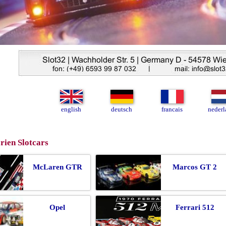
english
deutsch
francais
nederl
rien Slotcars
McLaren GTR
Marcos GT 2
Opel
Ferrari 512