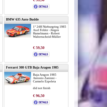
BMW 635 Auto Budde
1° 24H Nürburgring 1985
Axel Felder - Jürgen
Hamelmann - Robert
Waltersscheid-Müller
€ 59,50
Ferrarri 308 GTB Baja Aragon 1985
Baja Aragon 1985
Antonio Zaninni -
Carmelo Ezpeleta
did not finish
Limited
€ 96,50