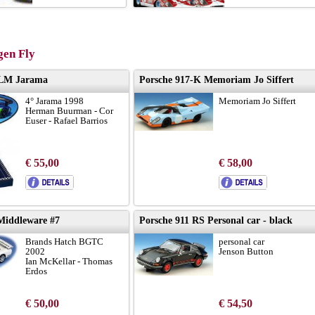
en Fly
 LM Jarama
Porsche 917-K Memoriam Jo Siffert
4° Jarama 1998
Memoriam Jo Siffert
Herman Buurman - Cor
Euser - Rafael Barrios
€ 55,00
€ 58,00
Middleware #7
Porsche 911 RS Personal car - black
Brands Hatch BGTC
personal car
2002
Jenson Button
Ian McKellar - Thomas
Erdos
€ 50,00
€ 54,50