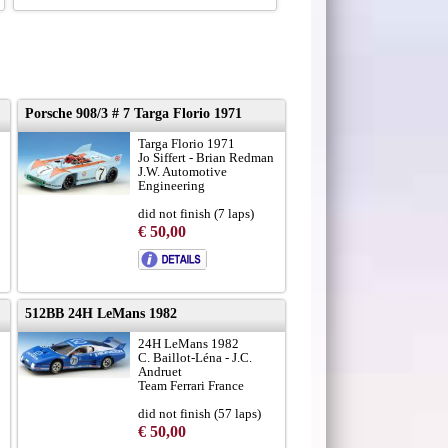
Porsche 908/3 # 7 Targa Florio 1971
Targa Florio 1971
Jo Siffert - Brian Redman
J.W. Automotive
Engineering
did not finish (7 laps)
€ 50,00
512BB 24H LeMans 1982
24H LeMans 1982
C. Baillot-Léna - J.C.
Andruet
Team Ferrari France
did not finish (57 laps)
€ 50,00