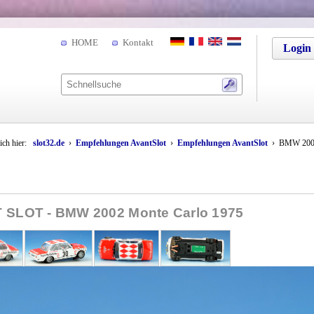
HOME
Kontakt
Login
sich hier:
slot32.de
›
Empfehlungen AvantSlot
›
Empfehlungen AvantSlot
› BMW 2002
 SLOT - BMW 2002 Monte Carlo 1975