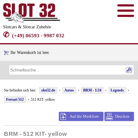
Slotcars & Slotcar Zubehör
✆
(+49) 06593 - 9987 032
Ihr Warenkorb ist leer.
Sie befinden sich hier:
slot32.de
›
Autos
›
BRM - 1/24
›
Legends
›
Ferrari 512
› 512 KIT- yellow
Auf die Merkliste
Drucken
BRM - 512 KIT- yellow