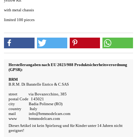
yellow Kit
with metal chassis
limited 100 pieces
Herstellerangaben nach EU 2023/988 Produktsicherheitsverordnung
(GPSR):
BRM
B.R.M. Di Baratelle Enrico & C.SAS
street via Bovazecchino, 385
postal Code I 45021
city Badia Polinese (RO)
country Italy
mail info@brmmodelcars.com
www brmmodelcars.com
Dieser Artikel ist kein Spielzeug und für Kinder unter 14 Jahren nicht
geeignet!